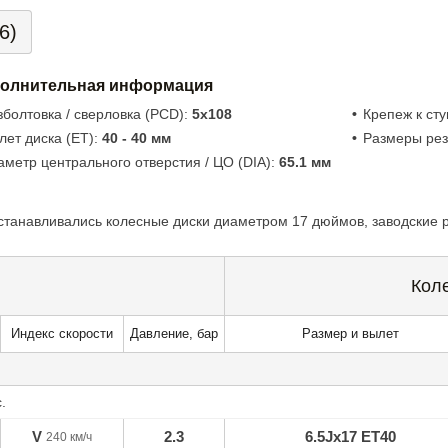
6)
олнительная информация
зболтовка / сверловка (PCD):
5x108
Крепеж к ст
лет диска (ET):
40 - 40 мм
Размеры ре
аметр центрального отверстия / ЦО (DIA):
65.1 мм
танавливались колесные диски диаметром 17 дюймов, заводские р
Кол
Индекс скорости
Давление, бар
Размер и вылет
.
V
2.3
6.5Jx17 ET40
240 км/ч