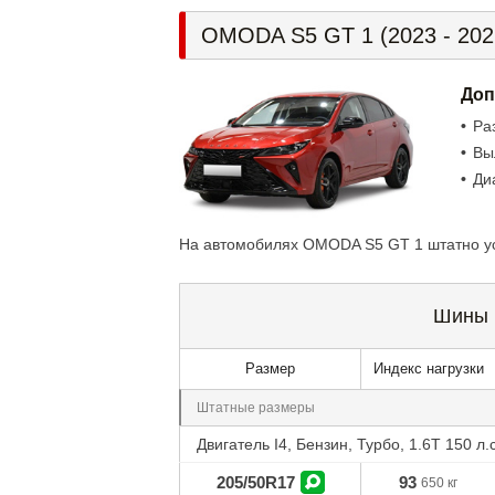
OMODA S5 GT 1 (2023 - 202
Доп
Ра
Вы
Ди
На автомобилях OMODA S5 GT 1 штатно ус
Шины
Размер
Индекс нагрузки
Штатные размеры
Двигатель I4, Бензин, Турбо, 1.6T 150 л.с
205/50R17
93
650 кг