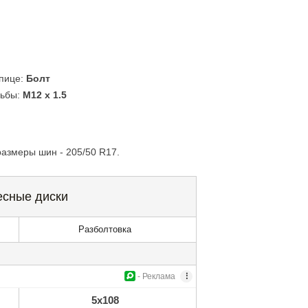
упице:
Болт
зьбы:
M12 x 1.5
азмеры шин - 205/50 R17.
есные диски
Разболтовка
- Реклама
5x108